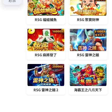
即時比分
採用實时的戰鬥系統，融入了即時戰略的元
素，讓玩家可以盡情的體驗到遊戲的樂趣，盡力為玩
家還原一個真實而經典的世界，別具特色的人物畫
像，架構起了這款新中式端遊，一同來享受虛擬綠茵
的樂趣，享受遊戲生活。
發
分
2022 年 9 月 29 日
中華職棒即時比分
佈
類
日
期:
mlb即時帶給你全新震撼體
驗，讓每位客人都能盡情享樂
LEO娛樂城棒球大聯盟平台是一個安全穩定的遊戲娛
樂平台，擁有著真人界最精品的博弈遊戲，
mlb即時
將為你呈現出最為豐富的競技內容，不同難度的挑戰
模式，還有輕鬆的背景音樂，為您帶來前所未有的線