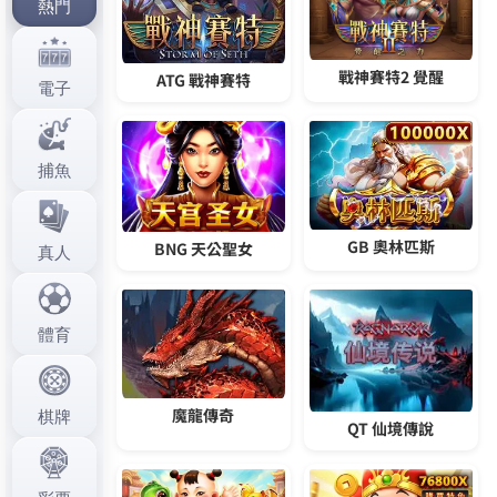
無數遊戲迷的追捧，在遊戲中需要面對複雜的環境，
多元化的公式讓你的每次旅途都將是充滿未知和意外
的心跳之旅，中華職棒帶你重燃童年熱血記憶，一起
感受有溫度的真江湖。
發
分
2022 年 9 月 29 日
中華職棒
佈
類
日
期:
中華職棒即時比分為玩家打造
超真實的遊戲氛圍，給你最好
的體驗
LEO娛樂城棒球大聯盟平台是一個安全可靠、即時便
利、公平公正、專業營運的線上遊戲平台，
中華職棒