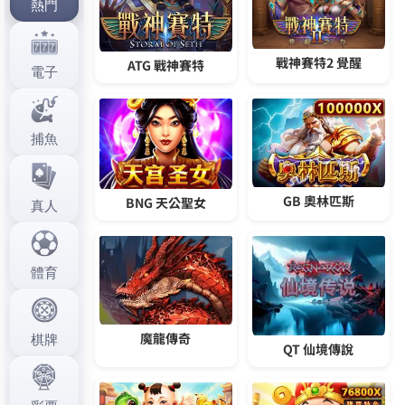
操作簡易人性化的線上投注系統，讓玩家可以盡情享
受賭場最即時、最具臨場剌激的賭場氣氛，阿熱情我
們的電子遊戲使用最公平的隨機數生成機率，讓玩家
安心享受多元的娛樂性遊戲。
彙整
2026 年 8 月
2026 年 7 月
2026 年 6 月
2026 年 5 月
2026 年 4 月