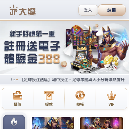
九州娛樂城世足直播大聯盟平台
世足轉播
在現今的社會中，球賽已成為朋友之間的休閒娛樂話
題，再忙碌的一天結束，在家看看球賽抒發一天的心
情已是多數人的樂趣，
中職
為您帶來快速全面的mlb
報導，包括mlb視頻直播、mlb資訊、mlb圖片播
報、mlb視頻集錦，讓您瞭解mlb基礎知識的同時，
更加瞭解mlb球星們的風采，
中職
將提供免費線上直
播，已經破了往年的紀錄，特別是喜歡打擊戰的球迷
們更是看到熱血，喜愛mlb的朋友們可不要錯過。
中職
致力提供最專業的產品 、最熱誠的服務，並配備