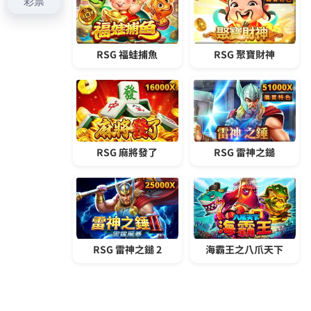
2026 年 3 月
2026 年 2 月
2026 年 1 月
2025 年 12 月
2025 年 11 月
2025 年 10 月
2025 年 9 月
2025 年 8 月
2025 年 7 月
2025 年 6 月
2025 年 5 月
2025 年 4 月
2025 年 3 月
2025 年 2 月
2025 年 1 月
2024 年 12 月