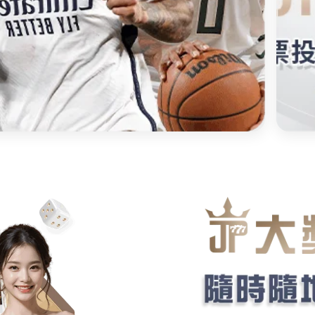
，給你震撼遊戲體驗；實时對局，真人競技，每局都有新體驗，
玩家可以身臨其境的參加各種各樣的中大棒球賽事，也能近距離一
風采，讓你在手機上輕鬆的體驗這項緊張刺激的運動！
玩家可以更好地體驗遊戲內
大聯盟平台旨在創造一個安全可靠，即時便利，公平公正，專業營
，
棒球12強
集成遊戲評論評分、下載安裝管理、機型智慧適配、
檔禮包供給、一鍵安裝卸載等功能，人性化極强的新手引導、高
業內首創的全新榜單計算管道，棒球12強可以讓新老玩家迅速上