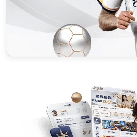
佈
分
mlb即時
畫面，逼真的音效
日
類
mlb即時遊戲中
期:
職業棒球選手們的
棒球12強讓每一位
容
發
2025 年 3 月 21 日
LEO娛樂城棒球
佈
分
棒球12強
運的優質娛樂平台
日
類
新聞攻略查看、存
期:
福利的每日任務、