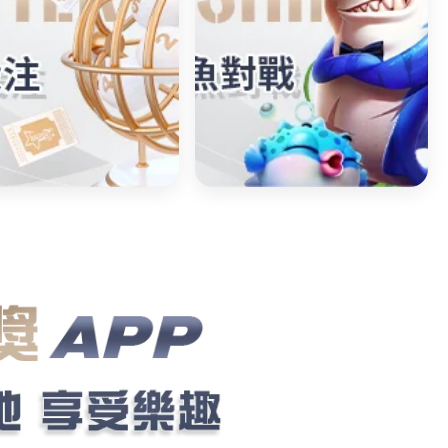
關鍵
全天候不間斷更新！中華職棒即時比分帶你直擊
睹
全聯盟最新動態
mlb即時與明星球員同頻激戰，精準分數一秒解
鎖
中華職棒即時比分讓看球變得更輕鬆，隨身携带
的即時賽事看版
深度洞察賽場密碼，mlb即時打造球迷的智慧數
據中心
近期留言