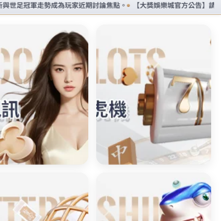
mlb即時
mlb戰績
世界盃直播
世足直播
世足轉播
世足運彩
中信兄弟
中華職棒即時比分
中華隊
棒球12強
棒球大聯盟
現金版體驗金
線上娛樂城換現金
線上麻將現金版
近期文章
的
指尖上的神準絕殺！mlb即時帶你隨時逆轉勝負