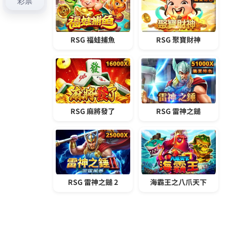
日
期:
mlb即時推薦最經典的遊戲讓
你體驗最初的情懷
mlb，是一種廣受老少喜愛的休閒遊戲，
mlb即時
經
典的遊戲畫面精美，玩家可以隨時登入打麻將，單機
不耗流量，無需註冊，人機對戰，即點即玩，遊戲融
入多種經典的玩法，讓你不管是躺著玩、側著玩、趴
著玩還是站著玩都能玩的心花怒放、意亂情迷，實时
體驗mlb遊戲帶來的樂趣！
發
分
2020 年 11 月 17 日
mlb即時
佈
類
日
期:
mlb集多種玩法於一身，帶給