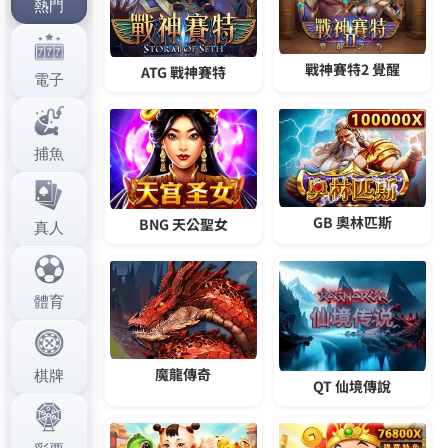
說培養，讓所有玩家都能享受到競技的樂趣，樂透研
究院以口碑和服務質量贏得玩家美譽。
發
分
2020 年 11 月 26 日
中華職棒
佈
類
日
期:
中信兄弟將為玩家帶來無以倫
比的娛樂新體驗
LEO娛樂平台是亞洲實力最大的一家線上遊戲公司，
中信兄弟
擁有菲律賓正規博彩牌照，堅持“客戶第一”
的原則為廣大客戶提供現金網優質的服務，是值得您
嘗試的遊戲平台，24小時美女客服線上服務，趕快進
來大樂透號碼遊戲！
發
分
2020 年 11 月 26 日
中信兄弟
佈
類