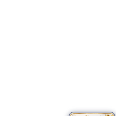
近期文章
mlb即時與明星球員同頻激戰，精準分數一秒解鎖
中華職棒即時比分讓看球變得更輕鬆，隨身携带的
即時賽事看版
深度洞察賽場密碼，mlb即時打造球迷的智慧數據
中心
中華職棒即時比分擺脫傳統觀賽限制，最自由的數
據直播新體驗
mlb即時零時差直達現場，最可靠的隨身追賽導航
近期留言