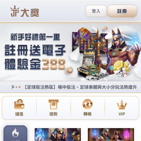
九州娛樂城世足直播大聯盟平台
mlb丰富的優惠活動不斷更
新，保證好禮領不完
中信兄弟棒球大聯盟提供最好玩的體育投注真人娛
樂，六合彩，捕魚機，棋牌遊戲，以及
mlb
等遊戲，
同時還新增豪華大廳，視頻高凊、荷官美艷、玩法眾
多、功能齊全，爭取為用戶帶來最佳的體驗，推薦最
刺激的遊戲，提供最貼心的服務，現在加入，更多驚
喜等待您！
作
發
分
admin
2020 年 3 月 28 日
mlb