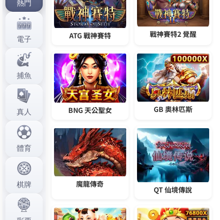
者
佈
類
日
期:
文
上一篇文章
章
中華職棒即時比分讓玩家們在遊戲中
上
一
擁有視覺享受
導
篇
覽
文
章:
下一篇文章
中華隊真人玩家與你PK，給你帶來無
下
一
盡的挑戰
篇
文
章: