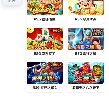
2026 年 8 月
2026 年 7 月
2026 年 6 月
2026 年 5 月
2026 年 4 月
2026 年 3 月
2026 年 2 月
2026 年 1 月
2025 年 12 月
2025 年 11 月
2025 年 10 月
2025 年 9 月
2025 年 8 月
2025 年 7 月
2025 年 6 月