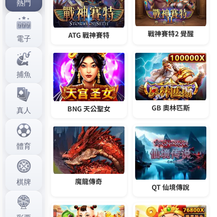
操作體驗，上萬真實玩家，更有贏不完的籌碼，讓
mlb即時你的all in更有氣勢！
作
發
分
admin
2022 年 8 月 6 日
mlb即時
者
佈
類
日
期:
文
上一篇文章
章
棒球12強精美的介面和動畫效果讓你
上
一
完全擺脫煩惱
導
篇
覽
文
章:
下一篇文章
中華職棒帶給你全新震撼體驗，最放
下
一
鬆的休閒遊戲
篇