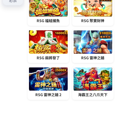
文
章:
彙整
2026 年 7 月
2026 年 6 月
2026 年 5 月
2026 年 4 月
2026 年 3 月
2026 年 2 月
2026 年 1 月
2025 年 12 月
2025 年 11 月
2025 年 10 月
2025 年 9 月