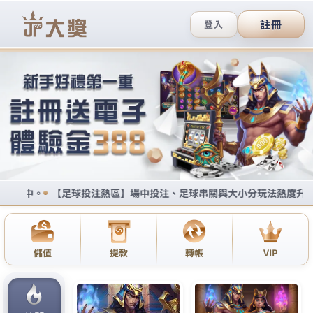
九州娛樂城博弈直播大聯盟平台
棒球大聯盟讓您身臨其境體驗
到遊戲的魅力，給你前所未有
的體驗
LEO娛樂城棒球大聯盟平台融合了眾多熱門的棋牌休
閒遊戲，帶給玩家們最公正、最安全的競技環境，各
種獨特的玩法任你遊玩，
棒球大聯盟
具有開獎頻率
快，即開即兌，趣味性、娛樂性强等特點，而且遊戲
過程充滿緊張與刺激，深受彩民喜愛，絕對是您的首
選。