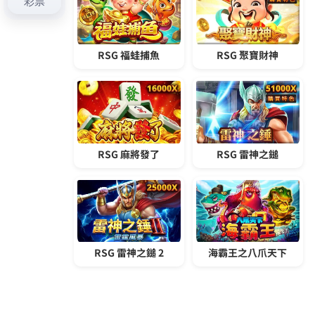
章:
彙整
2026 年 7 月
2026 年 6 月
2026 年 5 月
2026 年 4 月
2026 年 3 月
2026 年 2 月
2026 年 1 月
2025 年 12 月
2025 年 11 月
2025 年 10 月
2025 年 9 月
2025 年 8 月