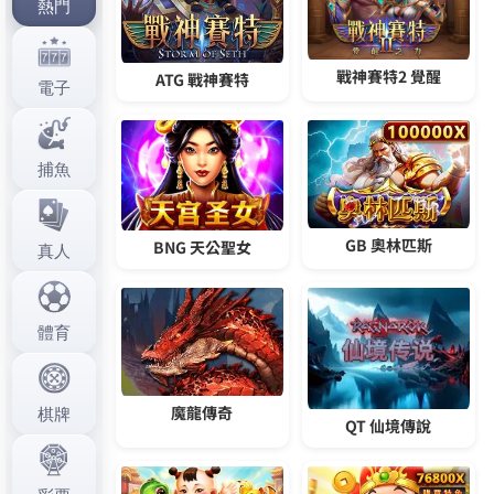
作
發
分
admin
2023 年 5 月 30 日
棒球12強
者
佈
類
日
期:
文
上一篇文章
章
中華職棒直播每天為您提供多種娛樂
上
一
方式選擇，讓您擁有完美遊戲體驗
導
篇
覽
文
章:
下一篇文章
mlb即時趣味的娛樂機制給你不同的
下
一
遊戲感受
篇
文
章: