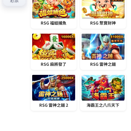
彙整
2026 年 7 月
2026 年 6 月
2026 年 5 月
2026 年 4 月
2026 年 3 月
2026 年 2 月
2026 年 1 月
2025 年 12 月
2025 年 11 月
2025 年 10 月
2025 年 9 月
2025 年 8 月
2025 年 7 月