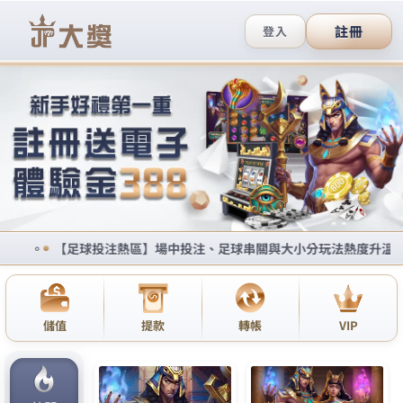
九州娛樂城世足直播大聯盟平台
mlb即時高品質的娛樂體驗，
讓玩家身臨其境的遊戲
LEO娛樂城棒球大聯盟平台是一家專注於服務和安全
的彩球平台，提供多樣真人娛樂遊戲，引領大家玩最
刺激的線上遊戲，
mlb即時
是最熱門的娛樂之一，結
合了擬真效果讓遊戲更貼近生活，讓您更能體驗在遊
戲之中，為您帶來前所未有的線上體驗，各式遊戲是
依官方賽果產生結果，mlb即時讓玩家在活潑的投注
介面，享受最公正的娛樂。