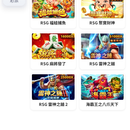
彙整
2026 年 8 月
2026 年 7 月
2026 年 6 月
2026 年 5 月
2026 年 4 月
2026 年 3 月
2026 年 2 月
2026 年 1 月
2025 年 12 月
2025 年 11 月
2025 年 10 月
2025 年 9 月
2025 年 8 月