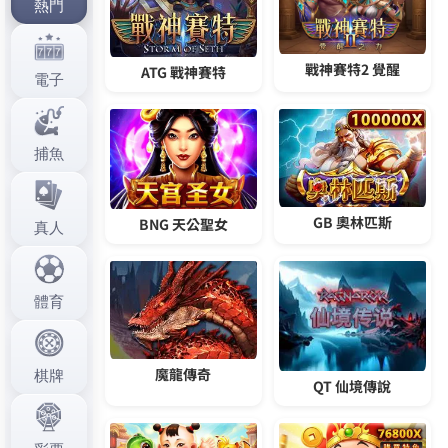
作
發
分
admin
2023 年 11 月 14 日
中華職棒直播
者
佈
類
日
期:
文
上一篇文章
章
mlb戰績以突破現有休閒遊戲模式為
上
一
理念設計的3D複式休閒遊戲
導
篇
覽
文
章:
下一篇文章
中華職棒即時比分讓您享受一流的線
下
一
上娛樂
篇
文
章: