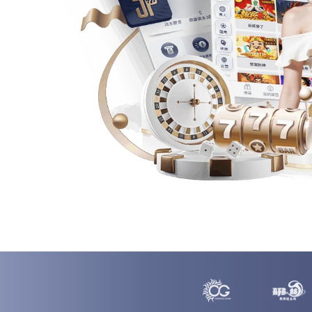
2025 年 11 月
2025 年 10 月
2025 年 9 月
2025 年 8 月
2025 年 7 月
2025 年 6 月
2025 年 5 月
2025 年 4 月
2025 年 3 月
2025 年 2 月
2025 年 1 月
2024 年 12 月
2024 年 11 月
2024 年 10 月
2024 年 9 月
2024 年 8 月
2024 年 7 月
2024 年 6 月
2024 年 5 月
2024 年 4 月
2024 年 3 月
2024 年 2 月