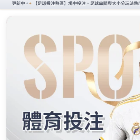
LEO娛樂城棒球
賭場環境中，與真
作
admin
有累積獎池給廣大
者
發
2024 年 1 月 19 日
報，成為真正的得
佈
分
棒球12強
日
類
期:
文
上一篇文章
章
mlb戰績能夠有幾種不同經
上
一
導
篇
覽
文