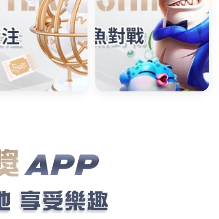
鎖
中華職棒即時比分讓看球變得更輕鬆，隨身携带
的即時賽事看版
深度洞察賽場密碼，mlb即時打造球迷的智慧數
據中心
中華職棒即時比分擺脫傳統觀賽限制，最自由的
數據直播新體驗
mlb即時零時差直達現場，最可靠的隨身追賽導
航
近期留言