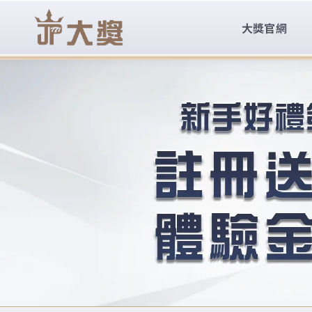
九州娛樂城世足直播大聯盟平
九州娛樂城世足直播換什麼為您帶來快速全面的世界盃報導，包
界盃的球迷必不可錯過。
棒球12強讓大家能
上彩玩法