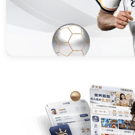
下一篇文章
章:
mlb即時讓您隨時隨地，娛
下
一
篇
文
章:
彙整
2026 年 7 月
2026 年 6 月
2026 年 5 月
2026 年 4 月
2026 年 3 月
2026 年 2 月
2026 年 1 月
2025 年 12 月