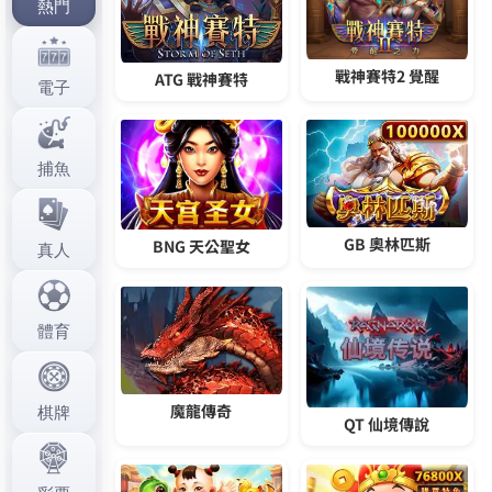
作
發
分
admin
2024 年 1 月 30 日
中華職棒直播
者
佈
類
日
期:
文
上一篇文章
章
mlb即時讓您隨時隨地，娛樂投注隨
上
一
心所欲
導
篇
覽
文
章:
下一篇文章
中華職棒玩法多樣，在遊戲中玩家們
下
一
可以體驗到前所未有樂趣
篇
文
章: