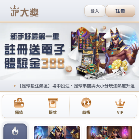
九州娛樂城世足直播大聯盟平台
中華職棒簡單易學的操作，絢
麗的遊戲視覺饗宴
LEO娛樂城棒球大聯盟平台專為玩家提供亞洲知名遊
戲品牌，您可以提出你的需求，讓我們為你安排最合
適的遊戲，
中華職棒
玩法超簡單上手快，娛樂性強，
並設有豐厚獎勵，為玩家提供最好的線上娛樂是聯盟
積分榜的宗旨，推薦多款有著真正趣味玩法的博彩遊
戲，在中華職棒遊戲中玩家們能够體驗到真正好玩刺
激的玩法，快來享受勝利的喜悅吧！