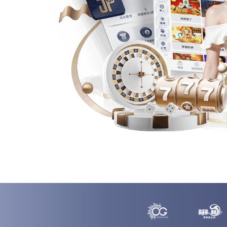
2025 年 10 月
2025 年 9 月
2025 年 8 月
2025 年 7 月
2025 年 6 月
2025 年 5 月
2025 年 4 月
2025 年 3 月
2025 年 2 月
2025 年 1 月
2024 年 12 月
2024 年 11 月
2024 年 10 月
2024 年 9 月
2024 年 8 月
2024 年 7 月
2024 年 6 月
2024 年 5 月
2024 年 4 月
2024 年 3 月
2024 年 2 月