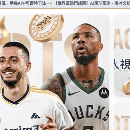
大聯盟平台以玩家需求為核心，提供順暢、安全、公正、真實、技
上賭場最佳合作夥伴，
中華職棒直播
非常經典的手機遊戲，高度
經典場景，帶著全新的遊戲玩法，超級炫酷的特效以及精美的遊
你將獲得極致的3D玄幻遊戲體驗，中華職棒直播針對個性玩家
戰陣，各種造型任意切換，新玩法等你來試。
更精確的決策