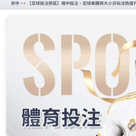
LEO娛樂城棒球
術，成為玩家在線
作
admin
還原動畫中的各種
者
發
2024 年 8 月 12 日
戲畫面，在這裡，
佈
分
中華職棒直播
造華麗時裝，霸氣
日
類
期:
文
上一篇文章
章
中華職棒能讓您在遊戲中做出
上
一
導
篇
覽
文
下一篇文章
章: