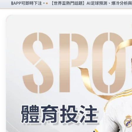
LEO娛樂城棒球
首選，24小時線
作
admin
爽，給你舒心的遊
者
發
2024 年 8 月 30 日
票，就可玩到賭場
佈
分
中華職棒即時比分
第一人稱視角，全
日
類
特魅力。
期:
文
上一篇文章
章
棒球12強讓你足不出戶就能
上
一
導
篇
覽
文