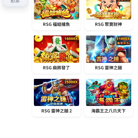
章:
彙整
2026 年 8 月
2026 年 7 月
2026 年 6 月
2026 年 5 月
2026 年 4 月
2026 年 3 月
2026 年 2 月
2026 年 1 月
2025 年 12 月
2025 年 11 月
2025 年 10 月
2025 年 9 月