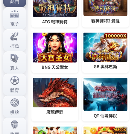
你體驗，超多精彩因你而存在。
作
發
分
admin
2024 年 11 月 15 日
中華職棒
者
佈
類
日
期:
文
上一篇文章
章
LEO娛樂城棒球大聯盟平台讓玩家可
上
一
以擁有更多元的遊戲選擇
導
篇
覽
文
章:
下一篇文章
中華職棒直播千萬玩家讓你挑戰，讓
下
一
你打遍無敵手
篇
文