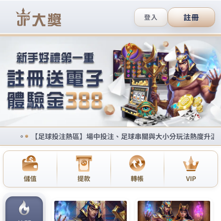
九州娛樂城世足直播大聯盟平台
棒球12強是大家玩遊戲的首選
遊戲平台
LEO娛樂城棒球大聯盟平台無人可敵，最強在這—娛
樂城有很多福利，現在註冊就可以領取到
，棒球12強
是一個全面的棋牌類遊戲競技平台，為客戶提供多元
化的博奕遊戲，更承諾配備最優質的投注方法，遊戲
操作非常的簡單有趣，智慧實时語音在線娛樂PK，棒
球12強智能化的系統設置非常的方便了廣大玩家，讓
你享受不一樣的遊戲體驗。