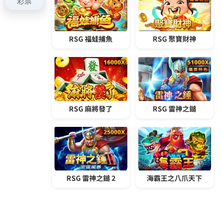
彙整
2026 年 7 月
2026 年 6 月
2026 年 5 月
2026 年 4 月
2026 年 3 月
2026 年 2 月
2026 年 1 月
2025 年 12 月
2025 年 11 月
2025 年 10 月
2025 年 9 月
2025 年 8 月
2025 年 7 月