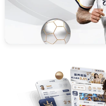
覽
文
下一篇文章
章:
棒球大聯盟讓你足不出戶，即
下
一
篇
文
章:
彙整
2026 年 7 月
2026 年 6 月
2026 年 5 月
2026 年 4 月
2026 年 3 月
2026 年 2 月
2026 年 1 月