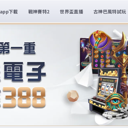
台
括完整整理2026 世足賽事資訊、參賽球隊、賽程動態與觀賽重點，一次了解
你舒心的體驗，享受遊戲