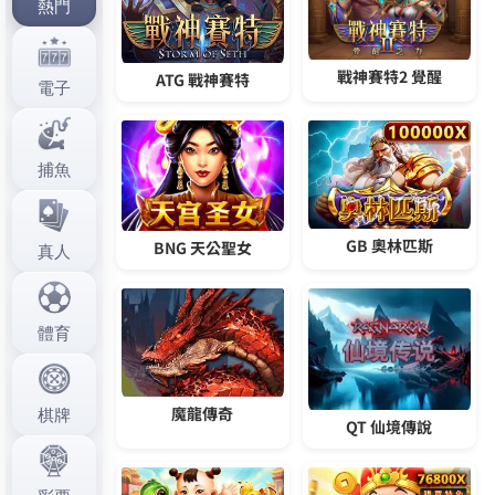
體驗到海洋的魅力之處！
作
發
分
admin
2025 年 3 月 15 日
中華職棒直播
者
佈
類
日
期:
文
上一篇文章
章
中華職棒即時比分畫面全面陞級，滿
上
一
足你的視覺體驗
導
篇
覽
文
章:
下一篇文章
mlb即時讓大家能輕鬆的體驗到更多
下
一
趣味的線上彩玩法
篇
文