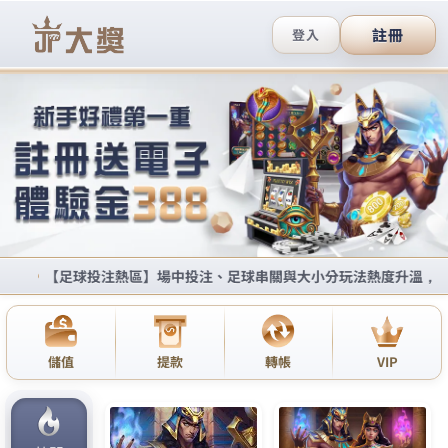
九州娛樂城世足直播大聯盟平台
mlb即時讓大家能輕鬆的體驗
到更多趣味的線上彩玩法
LEO娛樂城棒球大聯盟平台是具有非常高知名度的線
上娛樂平台，彙聚全世界最頂尖的遊戲，不怕你不
玩，怕你玩不完，
mlb即時
是一款經典棋牌遊戲，遊
戲擁有超智慧的强大系統，還有各種經典棋牌遊戲玩
法等你來戰，豐富多樣的玩法玩家輕鬆上手，mlb即
時智慧一鍵隨機配桌，數萬人同台對決，極速開場，
不用等候，享受精彩刺激的博弈感。