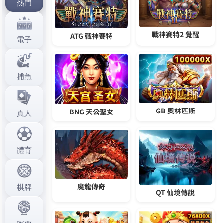
作
發
分
admin
2025 年 3 月 21 日
mlb即時
者
佈
類
日
期:
文
上一篇文章
章
中華職棒直播玩法十分的豐富，更多
上
一
的好玩的娛樂功用
導
篇
覽
文
章:
下一篇文章
棒球12強讓每一位玩家可以更好地體
下
一
驗遊戲內容
篇
文
章: