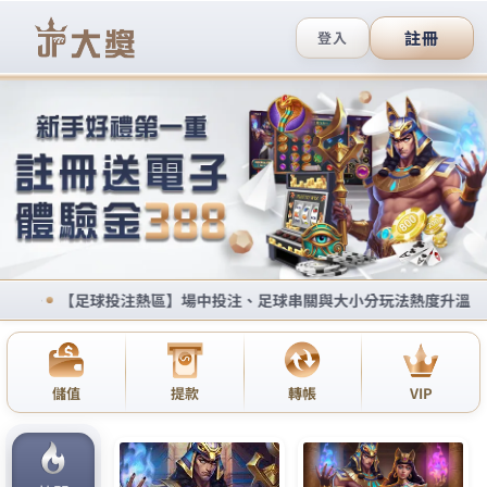
九州娛樂城世足直播大聯盟平台
中華職棒直播讓玩家獲得前所
未有的棒球體驗
LEO娛樂城棒球大聯盟平台提供豐富多樣的遊戲，滿
足各類玩家的需求，豐富的主題、獨特的特色，可以
在線上下注各大體育賽事
，中華職棒直播
中擁有真實
大聯盟球員任你選擇，為你打造真實的棒球運動，組
建屬於你的豪華陣容，南北征戰挑戰巔峰，豐富多樣
的玩法，中華職棒直播能近距離一睹職業棒球選手們
的風采，讓你在手機上輕鬆的體驗這項緊張刺激的運