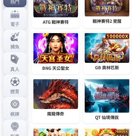
動！
作
發
分
admin
2025 年 3 月 28 日
中華職棒直播
者
佈
類
日
期:
文
上一篇文章
章
mlb即時有各種豐富的玩法等你來解
上
一
鎖
導
篇
覽
文
章:
下一篇文章
mlb即時每天為您提供多種娛樂方式
下
一
選擇，讓您擁有完美遊戲體驗
篇
文