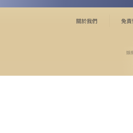
2024 年 5 月
2024 年 4 月
2024 年 3 月
2024 年 2 月
2024 年 1 月
2023 年 12 月
2023 年 11 月
2023 年 10 月
2023 年 9 月
2023 年 8 月
2023 年 7 月
2023 年 6 月
2023 年 5 月
2023 年 4 月
2023 年 3 月
2023 年 2 月
2023 年 1 月
2022 年 12 月
2022 年 11 月
2022 年 10 月
2022 年 9 月