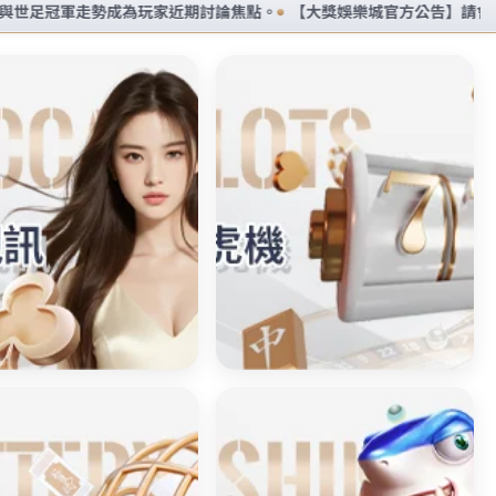
mlb即時
mlb戰績
世界盃直播
世足直播
世足轉播
世足運彩
中信兄弟
中華職棒即時比分
中華隊
棒球12強
棒球大聯盟
現金版體驗金
線上娛樂城換現金
線上麻將現金版
近期文章
指尖上的神準絕殺！mlb即時帶你隨時逆轉勝負