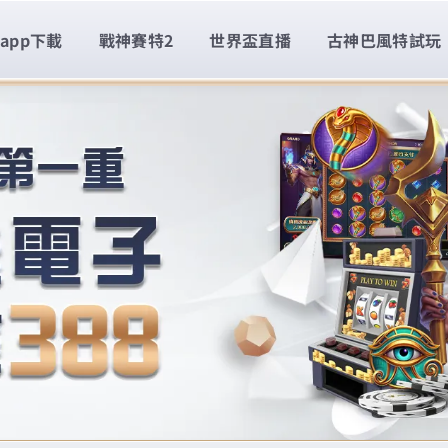
台
括完整整理2026 世足賽事資訊、參賽球隊、賽程動態與觀賽重點，一次了解
目前身處何處，隨時可盡情