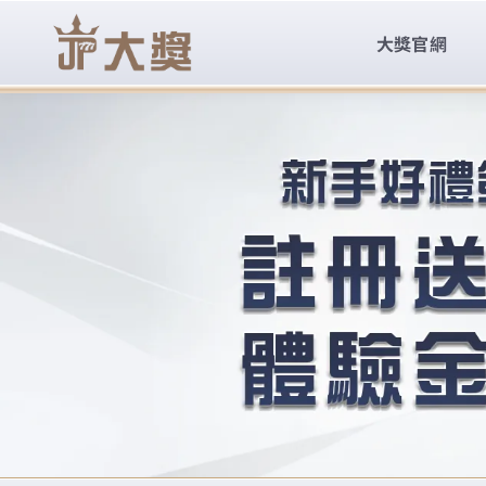
九州娛樂城世足直播大聯盟平
九州娛樂城世足直播換什麼為您帶來快速全面的世界盃報導，包
界盃的球迷必不可錯過。
棒球12強無論玩家
享受遊戲的樂趣