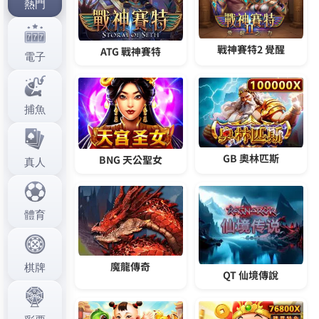
作
發
分
admin
2025 年 6 月 18 日
棒球12強
者
佈
類
日
期:
文
上一篇文章
章
中華職棒即時比分舒適的遊戲環境為
上
一
玩家提供多元化的遊戲互動
導
篇
覽
文
章:
下一篇文章
mlb即時提高自己的技能，享受全新
下
一
的遊戲體驗
篇