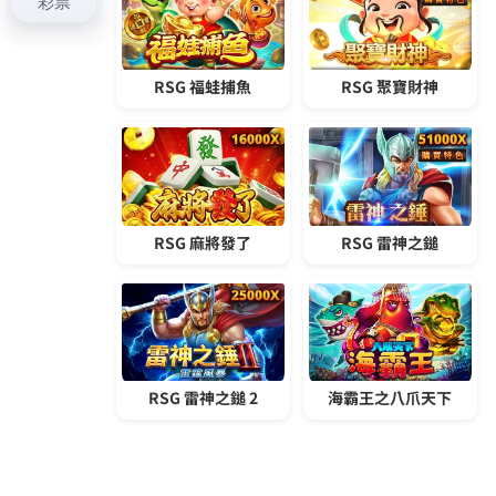
文
章:
彙整
2026 年 8 月
2026 年 7 月
2026 年 6 月
2026 年 5 月
2026 年 4 月
2026 年 3 月
2026 年 2 月
2026 年 1 月
2025 年 12 月
2025 年 11 月
2025 年 10 月