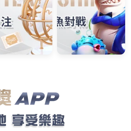
關鍵
全天候不間斷更新！中華職棒即時比分帶你直擊
全聯盟最新動態
mlb即時與明星球員同頻激戰，精準分數一秒解
鎖
中華職棒即時比分讓看球變得更輕鬆，隨身携带
的即時賽事看版
深度洞察賽場密碼，mlb即時打造球迷的智慧數
據中心
近期留言