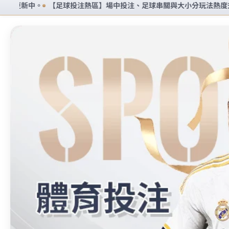
LEO娛樂城棒球
供多樣的遊戲選擇
作
admin
的遊戲，遊戲無論
者
發
2025 年 8 月 1 日
推薦憑藉先進的科
佈
分
中華職棒即時比分
持。
日
類
期:
文
上一篇文章
章
mlb即時遊戲內容十分的豐
上
一
導
篇
覽
文
下一篇文章
章: