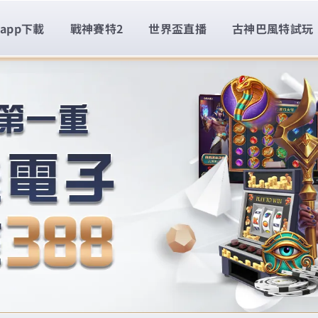
台
括完整整理2026 世足賽事資訊、參賽球隊、賽程動態與觀賽重點，一次了解
日贈送免費金幣，無限暢