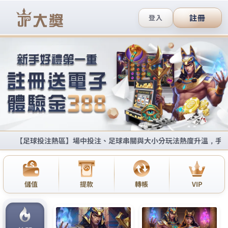
九州娛樂城世足直播大聯盟平台
中華職棒讓玩家可以盡情展現
個人技術、特色
LEO娛樂城棒球大聯盟平台以其豐富多樣的遊戲、優
渥的優惠活動、便捷的客戶服務，成為台灣最受歡迎
的線上平台之一，
中華職棒
除了擁有樂趣十足的主題
之外，還會出現多種不同玩法的趣味畫面，所有在線
的玩家不管在任何遊戲機台，中華職棒先進的加密措
施保證了玩家的遊戲安全以及資訊安全，我們訓練有
素的客服團隊給您提供全天候的服務，確保及時有效