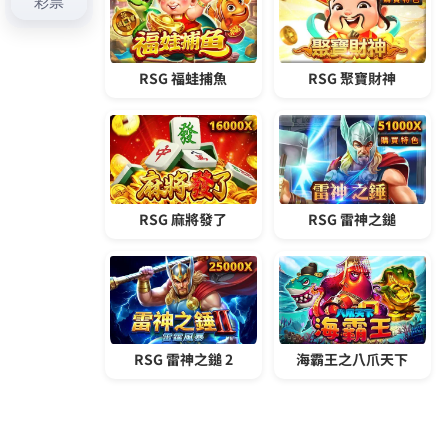
章:
彙整
2026 年 8 月
2026 年 7 月
2026 年 6 月
2026 年 5 月
2026 年 4 月
2026 年 3 月
2026 年 2 月
2026 年 1 月
2025 年 12 月
2025 年 11 月
2025 年 10 月
2025 年 9 月