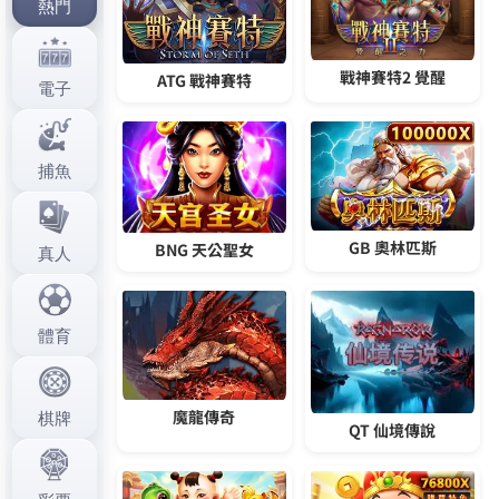
的解決您的問題。
作
發
分
admin
2025 年 8 月 27 日
中華職棒
者
佈
類
日
期:
文
上一篇文章
章
中華職棒即時比分提供24小時不間斷
上
一
的貼心客戶服務，期望您愉快遊戲
導
篇
覽
文
章:
下一篇文章
mlb戰績以高科技的網路直播技術，
下
一
帶給玩家身歷賭場的刺激經驗
篇
文