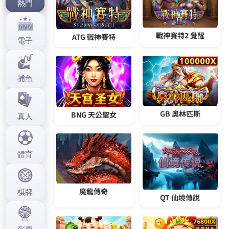
你匹配，你可以挖掘並提升角色的戰力和技能，更多
精彩玩法等你來體驗！
作
發
分
admin
2025 年 9 月 5 日
中華職棒即時比分
者
佈
類
日
期:
文
上一篇文章
章
mlb戰績以高科技的網路直播技術，
上
一
帶給玩家身歷賭場的刺激經驗
導
篇
覽
文
章:
下一篇文章
mlb戰績娛樂性强，廣受大眾喜愛
下