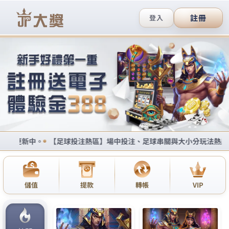
九州娛樂城世足直播大聯盟平台
中華職棒即時比分讓你擁有身
臨其境的感受，直觀的視覺體
驗
LEO娛樂城棒球大聯盟平台憑藉先進的科技、敢於創
新的精神以及優秀團隊服務得到了玩家的信任與支
持，推薦擁有龐大的員工團隊
，中華職棒即時比分
遊
戲採用3D畫面設計，豐富的角色設計和華麗的特效，
帶來强烈的視覺震撼，還有各種豐富的玩法等你來解
鎖，隨時隨地與全球各地的真實玩家在線pk，一鍵為