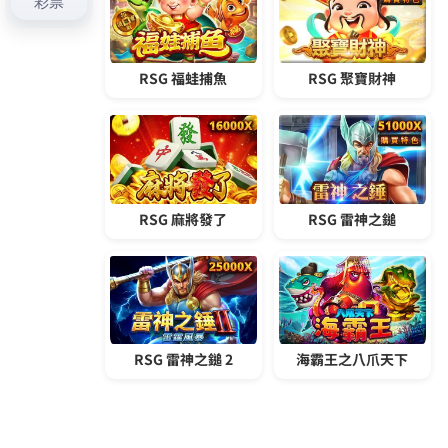
一
篇
文
章:
彙整
2026 年 8 月
2026 年 7 月
2026 年 6 月
2026 年 5 月
2026 年 4 月
2026 年 3 月
2026 年 2 月
2026 年 1 月
2025 年 12 月
2025 年 11 月