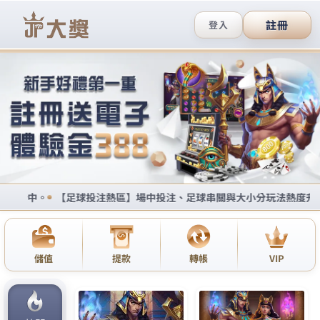
九州娛樂城世足直播大聯盟平台
mlb即時點燃你的籃球魂，全
方位賽事數據一手包辦
你是否在尋找一個最快、最穩定的體育賽事數據平
台？這裡有全網最推崇的
mlb即時
服務，專為對籃球
充滿熱情的你而生！隨著賽季進入最白熱化的爭冠階
段，每一分都至關重要，局勢瞬息萬變，我們的平台
不僅僅提供冰冷的得分數字，更融入了深入的球隊對
戰動態與即時走勢圖表，讓你可以精準預測下一輪的
勝負關鍵，無論你是熱衷於研究球隊戰術的硬核球