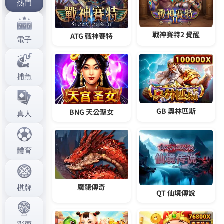
你可以像專業球評一樣，深刻洞察比賽的每一個轉折
點，現在就收藏這個最專業的mlb即時平台，用最理
性的數字，感受最感性的體育熱血！
作
發
分
admin
2026 年 6 月 22 日
mlb即時
者
佈
類
日
期:
文
上一篇文章
章
告別所有觀賽遺憾，中華職棒即時比
上
一
分隨時隨地開啟熱血計分模式
導
篇
覽
文
章:
下一篇文章
mlb即時解鎖全新看球姿勢，無縫對
下
一
接前方激烈戰況