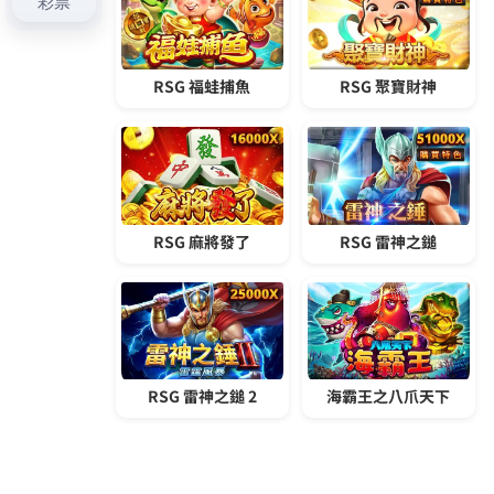
篇
文
章:
彙整
2026 年 8 月
2026 年 7 月
2026 年 6 月
2026 年 5 月
2026 年 4 月
2026 年 3 月
2026 年 2 月
2026 年 1 月
2025 年 12 月
2025 年 11 月