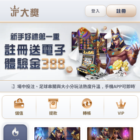
九州娛樂城世足直播大聯盟平台
mlb即時精準捕捉賽場奇蹟，
數據控必收藏的追賽神器
籃球的迷人之處，就在於不到最後一秒你永遠不知道
會發生什麼奇蹟，而想要精準捕捉這些奇蹟瞬間，你
需要一個強大的
mlb即時
平台作為你的後盾，我們為
所有熱愛數據的硬核球迷，打造了一個最全面、最精
準的資訊專區，這裡不僅有與官方完全同步的即時分
數，更即時統計了兩隊的投籃命中率、防守籃板以及
板凳得分等多維度指標，透過這些豐富的即時數據，