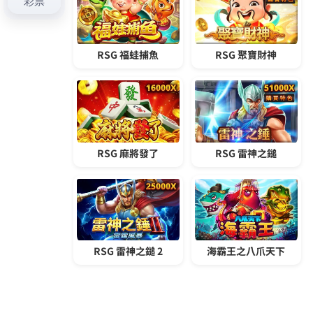
中華職棒即時比分拋開繁瑣操作，直
下
一
奔最純粹的賽事核心
篇
文
章:
彙整
2026 年 8 月
2026 年 7 月
2026 年 6 月
2026 年 5 月
2026 年 4 月
2026 年 3 月
2026 年 2 月
2026 年 1 月