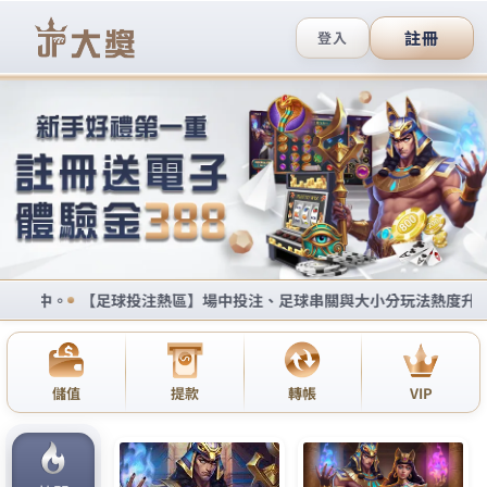
九州娛樂城世足直播大聯盟平台
中華職棒即時比分數字解密精
彩賽況，體驗截然不同的籃球
魅力
你以為看球只能看畫面嗎？有時候，數據背後的博弈
反而更加精彩！我們的
中華職棒即時比分
專區，帶你
從全新的數字視角領略籃球的無限魅力，在這裡，兩
隊比分的每一次拉鋸、分差的每一次擴大或縮小，都
透過精美的視覺介面即時呈現，系統同步更新的各項
球員攻守數據，能讓你一眼看出誰是今晚的贏球功